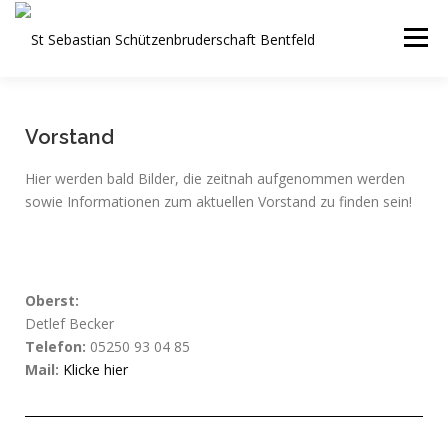
Menü
STARTSEITE
DER VEREIN
JUNGSCHÜTZEN
Vorstand
Hier werden bald Bilder, die zeitnah aufgenommen werden
SPORTSCHÜTZEN
FOTOS
TERMINE
sowie Informationen zum aktuellen Vorstand zu finden sein!
KONTAKT
SPONSOREN
Oberst:
Detlef Becker
Telefon:
05250 93 04 85
Mail:
Klicke hier