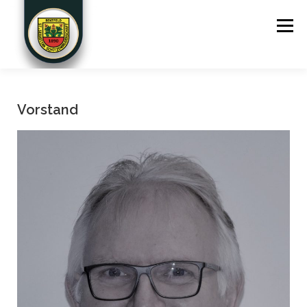
Menü
STARTSEITE
DER VEREIN
JUNGSCHÜTZEN
Vorstand
SPORTSCHÜTZEN
FOTOS
TERMINE
KONTAKT
SPONSOREN