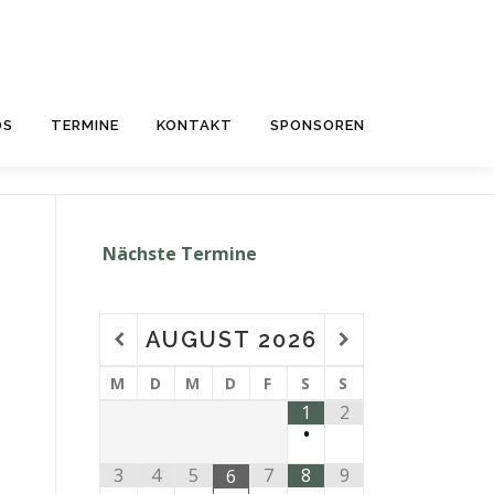
OS
TERMINE
KONTAKT
SPONSOREN
Nächste Termine
AUGUST
2026
M
D
M
D
F
S
S
1
2
•
3
4
5
7
8
9
6