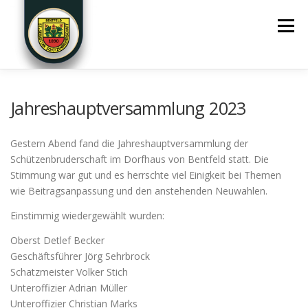
Menü
STARTSEITE
DER VEREIN
JUNGSCHÜTZEN
Jahreshauptversammlung 2023
Gestern Abend fand die Jahreshauptversammlung der
SPORTSCHÜTZEN
FOTOS
TERMINE
Schützenbruderschaft im Dorfhaus von Bentfeld statt. Die
Stimmung war gut und es herrschte viel Einigkeit bei Themen
wie Beitragsanpassung und den anstehenden Neuwahlen.
KONTAKT
SPONSOREN
Einstimmig wiedergewählt wurden:
Oberst Detlef Becker
Geschäftsführer Jörg Sehrbrock
Schatzmeister Volker Stich
Unteroffizier Adrian Müller
Unteroffizier Christian Marks