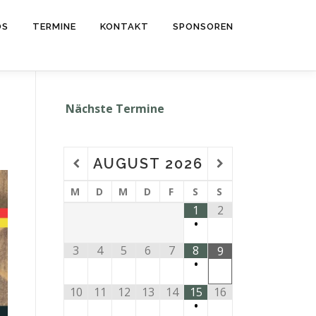
OS
TERMINE
KONTAKT
SPONSOREN
Nächste Termine
AUGUST
2026
M
D
M
D
F
S
S
1
2
•
3
4
5
6
7
8
9
•
10
11
12
13
14
15
16
•