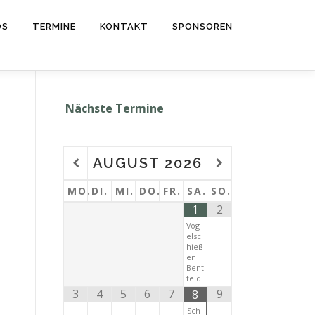
OS
TERMINE
KONTAKT
SPONSOREN
Nächste Termine
AUGUST
2026
MO.
DI.
MI.
DO.
FR.
SA.
SO.
1
2
Vog
elsc
hieß
en
Bent
feld
3
4
5
6
7
9
8
Sch